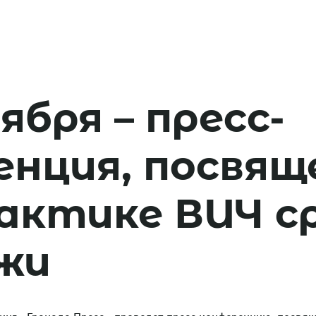
ября – пресс-
енция, посвящ
актике ВИЧ с
жи