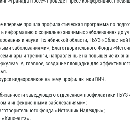
лдинг «Гранада Пресс» проведет пресс-конференцию, посв
не впервые прошла профилактическая программа по подгот
ть информацию о социально значимых заболеваниях до уч
азования и науки Челябинской области, ГБУЗ «Областной 
ными заболеваниями», Благотворительного Фонда «Источ
семинары и тренинги, направленные на повышение их зна
еркулеза. А, главное, создание площадки для эффективног
ья.
курсе видеороликов на тему профилактики ВИЧ.
обязанности заведующего отделением профилактики ГБУЗ 
Дом и инфекционными заболеваниями»;
лаготворительного Фонда «Источник Надежды»;
р «Кино-антэ».