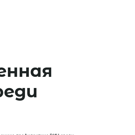
енная
реди