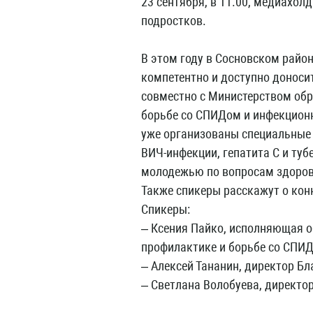
23 сентября, в 11.00, медиахо
подростков.
В этом году в Сосновском райо
компетентно и доступно доноси
совместно с Министерством обр
борьбе со СПИДом и инфекцион
уже организованы специальные 
ВИЧ-инфекции, гепатита C и туб
молодежью по вопросам здоров
Также спикеры расскажут о кон
Спикеры:
– Ксения Пайко, исполняющая 
профилактике и борьбе со СПИ
– Алексей Тананин, директор Б
– Светлана Волобуева, директо