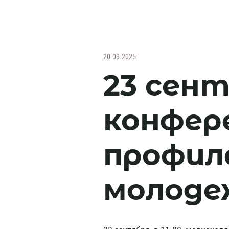
20.09.2025
23 сент
конфер
профил
молоде